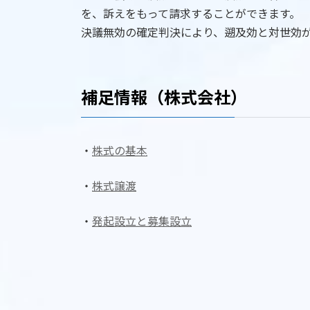
を、訴えをもって請求することができます。
決議無効の確定判決により、遡及効と対世効
補足情報（株式会社）
・
株式の基本
・
株式譲渡
・
発起設立と募集設立