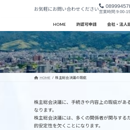
コ
ナ
08999457
お気軽にお問い合わせください
ン
ビ
営業時間:9:00-19
テ
ゲ
ン
ー
HOME
許認可申請
会社・法人
ツ
シ
へ
ョ
ス
ン
キ
に
ッ
移
プ
動
HOME
株主総会決議の瑕疵
株主総会決議に、手続きや内容上の瑕疵があ
なります。
株主総会決議には、多くの関係者が関与する
的安定性を欠くことになります。