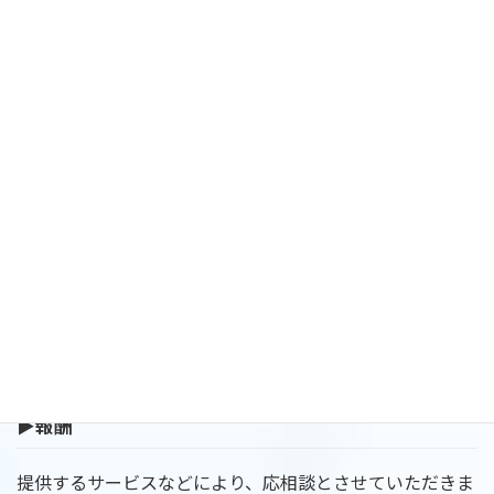
適切な会計仕訳を行っていれば、会計ソフトを使用するこ
とで、決算書の作成自体のハードルはそれほど高くはな
く、金融機関への報告や税務申告での必要性を考えれば年
次決算だけで十分です。
しかし、適時に経営状況を把握し、迅速な経営判断を迫ら
れる昨今においては、月次決算の導入は欠かせません。
また、複数の事業を行っている場合は、各事業の貢献度合
いを明確にするためにも、部門別損益計算書の作成も必要
となります。
決算書を「単なる手続き書類の作成」の位置づけから脱却
させ、「経営判断の材料」として有効活用することも検討
されてはいかがでしょうか。
▶報酬
提供するサービスなどにより、応相談とさせていただきま