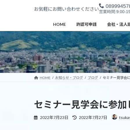
コ
ナ
08999457
お気軽にお問い合わせください
ン
ビ
営業時間:9:00-19
テ
ゲ
ン
ー
HOME
許認可申請
会社・法人
ツ
シ
へ
ョ
ス
ン
キ
に
ッ
移
プ
動
HOME
お知らせ・ブログ
ブログ
セミナー見学会
セミナー見学会に参加
最
2022年7月23日
2022年7月27日
tsuka
終
更