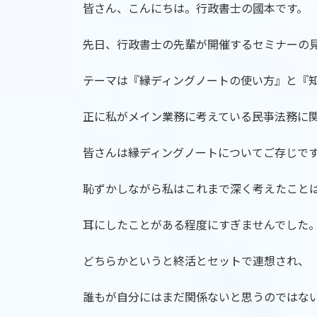
皆さん、こんにちは。行政書士の國本です。
新
日
時
先日、行政書士の先輩が開催するセミナーの
:
テーマは『縁ディングノートの使い方』と『
正に私がメイン業務に考えている民亊法務に
皆さんは縁ディングノートについてご存じで
恥ずかしながら私はこれまで深く考えたこと
耳にしたことがある程度にすぎませんでした
どちらかというと終活とセットで連想され、
誰もが自分にはまだ関係ないと思うのではな