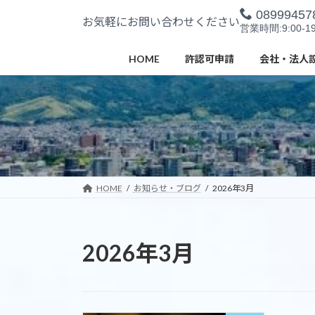
コ
ナ
08999457
お気軽にお問い合わせください
ン
ビ
営業時間:9:00-19
テ
ゲ
ン
ー
HOME
許認可申請
会社・法人
ツ
シ
へ
ョ
ス
ン
キ
に
ッ
移
プ
動
HOME
お知らせ・ブログ
2026年3月
2026年3月