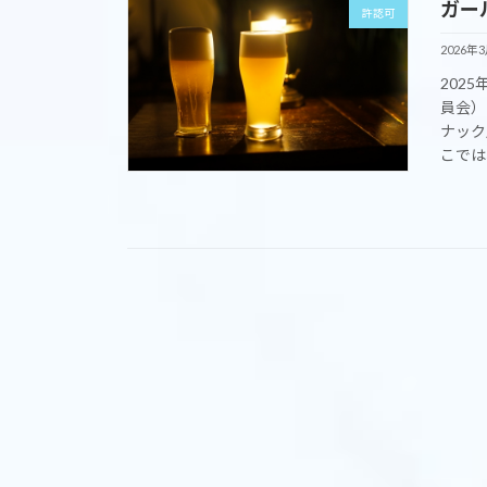
ガー
許認可
2026年
202
員会）
ナック
こでは